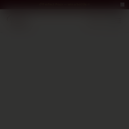
Perfect Pour — win a bottle
Perfect Pour — win
Free Delivery on orders above €70
·
EN